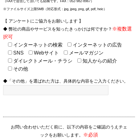
（FAXで送信して頂いても結構です。FAX：052-982-8967）
※ファイルサイズ上限5MB（対応形式：jpg, jpeg, png, gif, pdf, heic）
【 アンケートにご協力をお願いします 】
※複数選
◆ 弊社の商品やサービスを知ったきっかけは何ですか？
択可
インターネットの検索
インターネットの広告
SNS
Webサイト
メールマガジン
ダイレクトメール・チラシ
知人からの紹介
その他
◆「その他」を選ばれた方は、具体的な内容をご入力ください。
お問い合わせいただく前に、以下の内容をご確認のうえチェ
※必須
ックをお願いします。