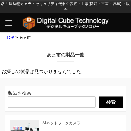
名古屋防犯カメラ・セキュリティ機器の設置・工事(愛知・三重・岐阜) ・販
売
>
TOP
あま市
あま市の製品一覧
お探しの製品は見つかりませんでした。
製品を検索
検索
AIネットワークカメラ