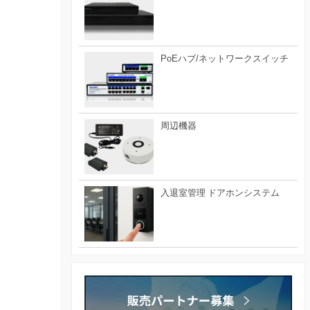
PoEハブ/ネットワークスイッチ
周辺機器
入退室管理 ドアホンシステム