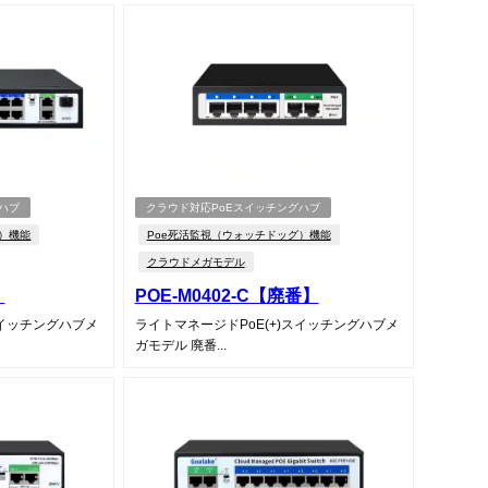
ハブ
クラウド対応PoEスイッチングハブ
グ）機能
Poe死活監視（ウォッチドッグ）機能
クラウドメガモデル
W
POE-M0402-C【廃番】
スイッチングハブメ
ライトマネージドPoE(+)スイッチングハブメ
ガモデル 廃番...