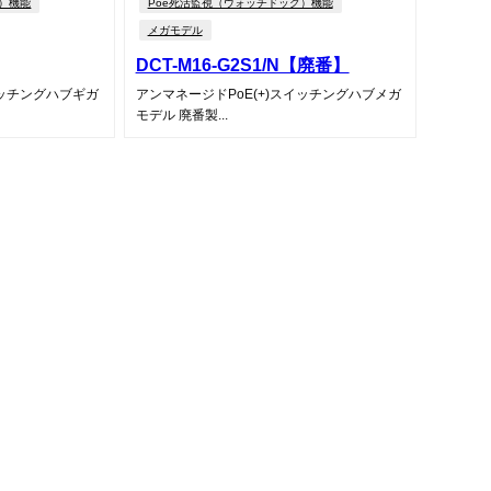
グ）機能
Poe死活監視（ウォッチドッグ）機能
メガモデル
DCT-M16-G2S1/N【廃番】
イッチングハブギガ
アンマネージドPoE(+)スイッチングハブメガ
モデル 廃番製...