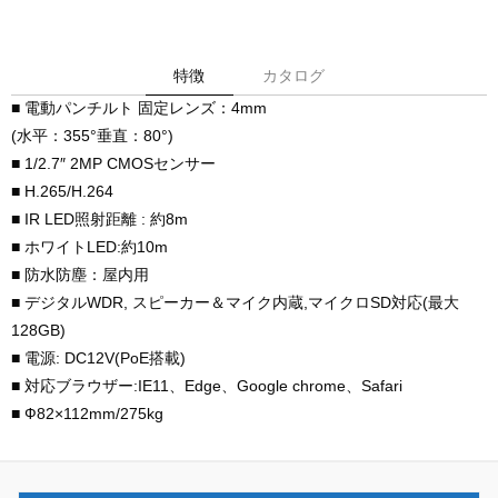
特徴
カタログ
■ 電動パンチルト 固定レンズ：4mm
(水平：355°垂直：80°)
■ 1/2.7″ 2MP CMOSセンサー
■ H.265/H.264
■ IR LED照射距離 : 約8m
■ ホワイトLED:約10m
■ 防水防塵：屋内用
■ デジタルWDR, スピーカー＆マイク内蔵,マイクロSD対応(最大
128GB)
■ 電源: DC12V(PoE搭載)
■ 対応ブラウザー:IE11、Edge、Google chrome、Safari
■ Ф82×112mm/275kg